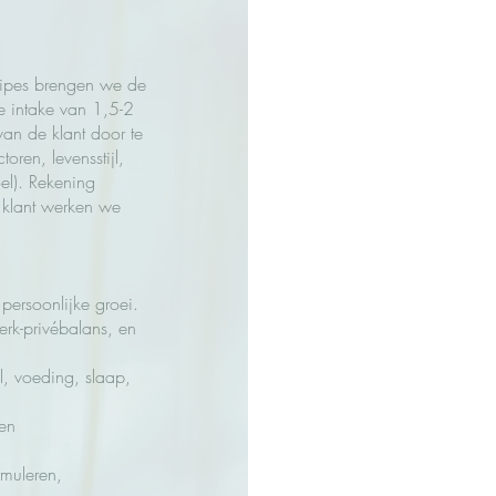
ncipes brengen we de
de intake van 1,5-2
an de klant door te
ren, levensstijl,
oel). Rekening
 klant werken we
 persoonlijke groei.
rk-privébalans, en
l, voeding, slaap,
en
rmuleren,