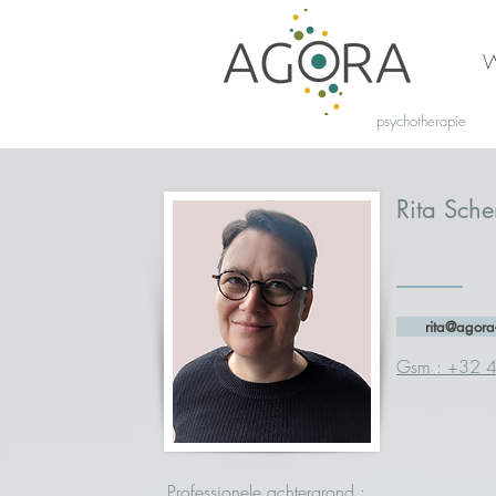
W
psychotherapie
Rita Sch
rita@agora
Gsm : +32 
Professionele achtergrond :