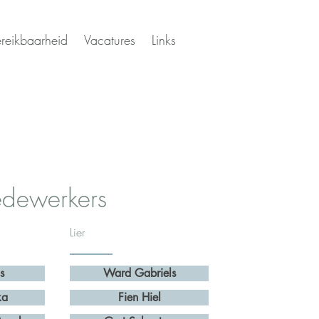
reikbaarheid
Vacatures
Links
dewerkers
Lier
s
Ward Gabriels
ka
Fien Hiel