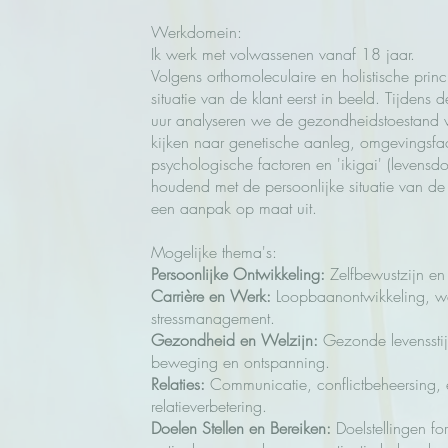
Werkdomein:
Ik werk met volwassenen vanaf 18 jaar.
Volgens orthomoleculaire en holistische pri
situatie van de klant eerst in beeld. Tijdens 
uur analyseren we de gezondheidstoestand v
kijken naar genetische aanleg, omgevingsfacto
psychologische factoren en 'ikigai' (levensd
houdend met de persoonlijke situatie van de
een aanpak op maat uit.
Mogelijke thema's:
Persoonlijke Ontwikkeling:
Zelfbewustzijn en
Carrière en Werk:
Loopbaanontwikkeling, we
stressmanagement.
Gezondheid en Welzijn:
Gezonde levensstij
beweging en ontspanning.
Relaties:
Communicatie, conflictbeheersing, 
relatieverbetering.
Doelen Stellen en Bereiken:
Doelstellingen fo