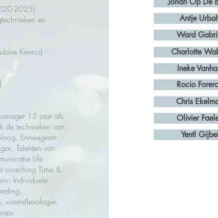
Johan Op De 
(2020-2025)
Antje Urba
gtechnieken en
Ward Gabri
laire Kennis)
Charlotte Wa
Ineke Vanha
5)
Rocio Forer
Chris Ekelm
 manager 15 jaar als
Olivier Fael
 de technieken van
Yentl Gijbe
oloog, Enneagram
gai, Talenten van
unicatie Life
t coaching Time &
n: Individuele
oeding,
 voetreflexologie,
hops