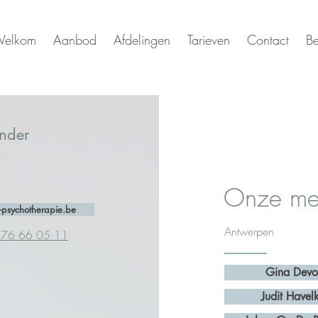
elkom
Aanbod
Afdelingen
Tarieven
Contact
Be
ender
Onze me
-psychotherapie.be
Antwerpen
476 66 05 11
Gina Devo
Judit Havel