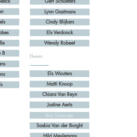
Beeck
Gert Schoeters
hn
Lynn Gastmans
els
Cindy Blijkers
bbes
Els Verdonck
lle
Wendy Robeet
o B
Ekeren
ans
Els Wouters
ens
Matti Knoop
ls
Chiara Van Reyn
Justine Aerts
Rita Schender
Saskia Van der Borght
Hild Meylemans