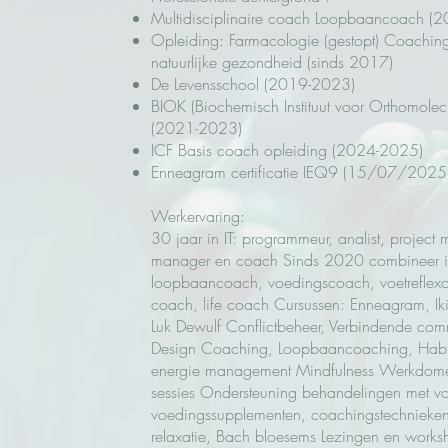
Multidisciplinaire coach Loopbaancoach 
Opleiding: Farmacologie (gestopt) Coachin
natuurlijke gezondheid (sinds 2017)
De Levensschool (2019-2023)
BIOK (Biochemisch Instituut voor Orthomolecu
(2021-2023)
ICF Basis coach opleiding (2024-2025)
Enneagram certificatie IEQ9 (15/07/202
Werkervaring:
30 jaar in IT: programmeur, analist, project
manager en coach Sinds 2020 combineer ik
loopbaancoach, voedingscoach, voetreflex
coach, life coach Cursussen: Enneagram, Iki
Luk Dewulf Conflictbeheer, Verbindende comm
Design Coaching, Loopbaancoaching, Habi
energie management Mindfulness Werkdomei
sessies Ondersteuning behandelingen met v
voedingssupplementen, coachingstechnieken,
relaxatie, Bach bloesems Lezingen en works