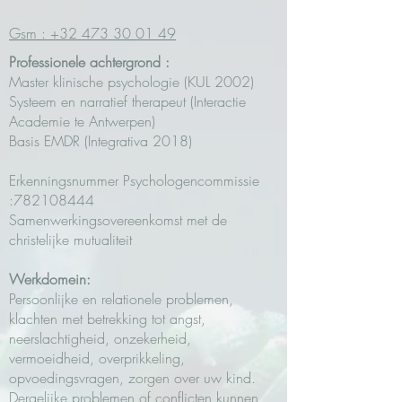
Gsm : +32 473 30 01 49
Professionele achtergrond :
Master klinische psychologie (KUL 2002)
Systeem en narratief therapeut (Interactie
Academie te Antwerpen)
Basis EMDR (Integrativa 2018)
Erkenningsnummer Psychologencommissie
:
782108444
Samenwerkingsovereenkomst met de
christelijke mutualiteit
Werkdomein:
Persoonlijke en relationele problemen,
klachten met betrekking tot angst,
neerslachtigheid, onzekerheid,
vermoeidheid, overprikkeling,
opvoedingsvragen, zorgen over uw kind.
Dergelijke problemen of conflicten kunnen