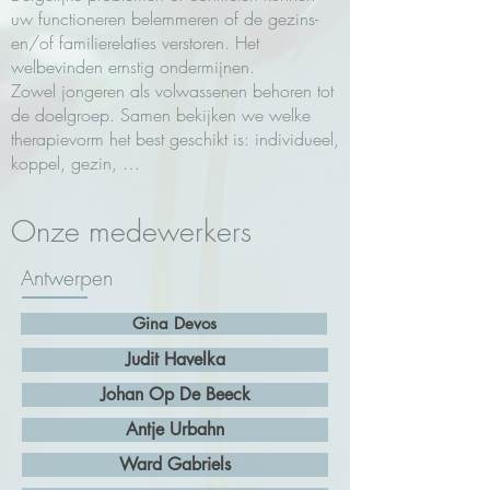
uw functioneren belemmeren of de gezins-
en/of familierelaties verstoren. Het
welbevinden ernstig ondermijnen.
Zowel jongeren als volwassenen behoren tot
de doelgroep. Samen bekijken we welke
therapievorm het best geschikt is: individueel,
koppel, gezin, …
Onze medewerkers
Antwerpen
Gina Devos
Judit Havelka
Johan Op De Beeck
Antje Urbahn
Ward Gabriels