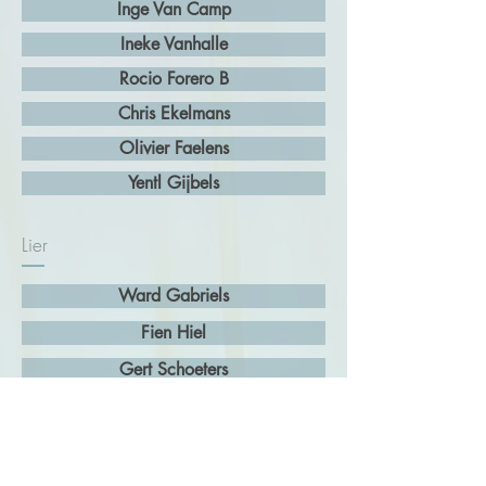
Inge Van Camp
Ineke Vanhalle
Rocio Forero B
Chris Ekelmans
Olivier Faelens
Yentl Gijbels
Lier
Ward Gabriels
Fien Hiel
Gert Schoeters
Lynn Gastmans
Cindy Blijkers
Els Verdonck