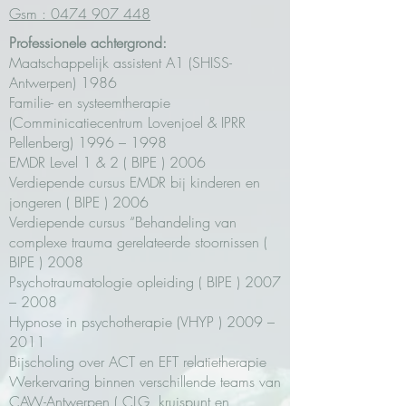
Gsm : 0474 907
448
Professionele achtergrond:
Maatschappelijk assistent A1 (SHISS-
Antwerpen) 1986
Familie- en systeemtherapie
(Comminicatiecentrum Lovenjoel & IPRR
Pellenberg) 1996 – 1998
EMDR Level 1 & 2 ( BIPE ) 2006
Verdiepende cursus EMDR bij kinderen en
jongeren ( BIPE ) 2006
Verdiepende cursus “Behandeling van
complexe trauma gerelateerde stoornissen (
BIPE ) 2008
Psychotraumatologie opleiding ( BIPE ) 2007
– 2008
Hypnose in psychotherapie (VHYP ) 2009 –
2011
Bijscholing over ACT en EFT relatietherapie
Werkervaring binnen verschillende teams van
CAW-Antwerpen ( CLG, kruispunt en