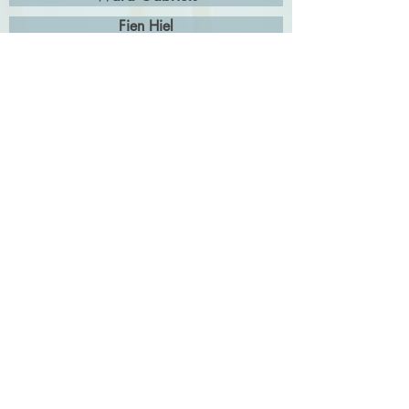
Fien Hiel
Gert Schoeters
Lynn Gastmans
Cindy Blijkers
Els Verdonck
Wendy Robeet
Ekeren
Els Wouters
Matti Knoop
Chiara Van Reyn
Justine Aerts
Rita Schender