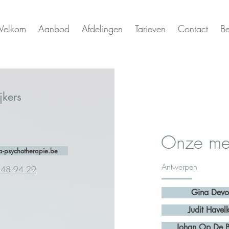
elkom
Aanbod
Afdelingen
Tarieven
Contact
Be
jkers
Onze me
-psychotherapie.be
Antwerpen
 48 94 29
Gina Devo
Judit Havel
Johan Op De 