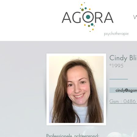
W
psychotherapie
Cindy Bli
°1995
cindy@agora
Gsm : 0486
Professionele achtergrond: