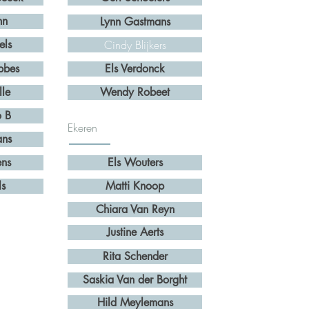
hn
Lynn Gastmans
els
Cindy Blijkers
bbes
Els Verdonck
lle
Wendy Robeet
o B
Ekeren
ans
ens
Els Wouters
ls
Matti Knoop
Chiara Van Reyn
Justine Aerts
Rita Schender
Saskia Van der Borght
Hild Meylemans