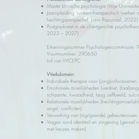
Master klinische psychologie (Vrije Universite
Jaaropleiding ‘systeemtherapeutisch werken m
hechtingsperspectief’ (vzw Rapunzel, 2022)
Postgraduaat in de cliëntgerichte psychother
2023 – 2027)
Erkenningsnummer Psychologencommissie
Visumnummer: 290650
Lid van VVCEPC
Werkdomein:
Individuele therapie voor (jong)volwassenen.
Emotionele moeilijkheden (verdriet, (faal)ang
schaamte, kwaadheid, laag zelfbeeld, suïc
Relationele moeilijkheden (hechtingsmoeilijk
angst, conflicten)
Verwerking van (ingrijpende) gebeurtenissen
Vragen rond identiteit en zingeving (gevoel va
met keuzes maken)