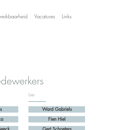
reikbaarheid
Vacatures
Links
dewerkers
Lier
s
Ward Gabriels
ka
Fien Hiel
Beeck
Gert Schoeters