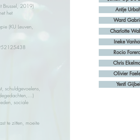
it Brussel, 2019)
Antje Urba
et het
Ward Gabri
apie (KU Leuven,
Charlotte Wa
Ineke Vanha
: 952125438
Rocio Forer
Chris Ekelm
Olivier Fael
Yentl Gijbe
st, schuldgevoelens,
idegedachten,…)
heden, sociale
st te zitten, moeite