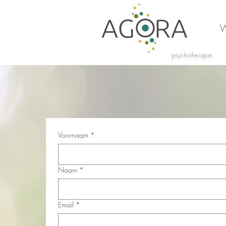
W
psychotherapie
Voornaam
*
Naam
*
Email
*